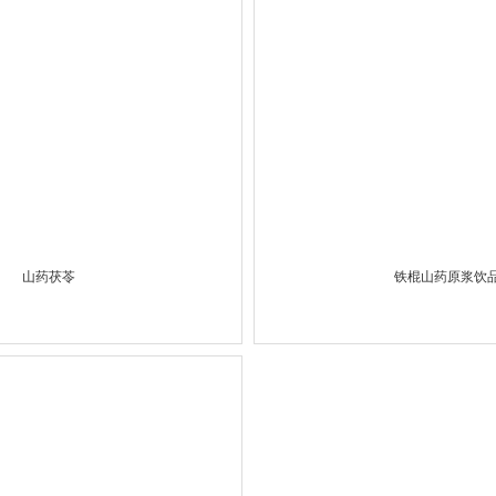
山药茯苓
铁棍山药原浆饮